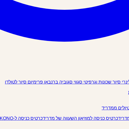
ינרי
סיור שכונות וגרפיטי
סגווי
סגוביה
ברנבאו פרימיום
סיור לטולדו
יולים ממדריד
מדריד
כרטיס כניסה למוזיאון השעווה של מדריד
כרטיס כניסה ל-IKONO מדריד