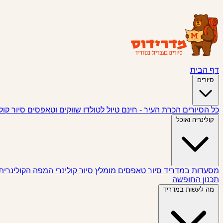
דף הבית
סיורים
כל הסיורים
הכרת העיר - חינם
טיול לטולדו
שווקים וטאפסים
סיור קול
קולינריה ואוכל
מסעדות במדריד
סיור טאפסים
מומלץ
סיור קולינרי
המפה הקולינרית
תכנון החופשה
מה לעשות במדריד