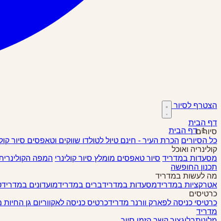
הצטרף לסיור
דף הבית
דף הבית
סיורים
כל הסיורים
הכרת העיר - חינם
טיול לטולדו
שווקים וטאפסים
סיור קול
קולינריה ואוכל
מסעדות במדריד
סיור טאפסים
מומלץ
סיור קולינרי
המפה הקולינרית
תכנון החופשה
מה לעשות במדריד
אטרקציות במדריד
מסעדות במדריד
ברים במדריד
מועדונים במדריד
ט
כרטיסים
כרטיסי כניסה לפארק וורנר מדריד
כרטיס כניסה לאקווריום גן החיות 
מדריד
מלונות
בלוג
צור קשר
הזמן סיור