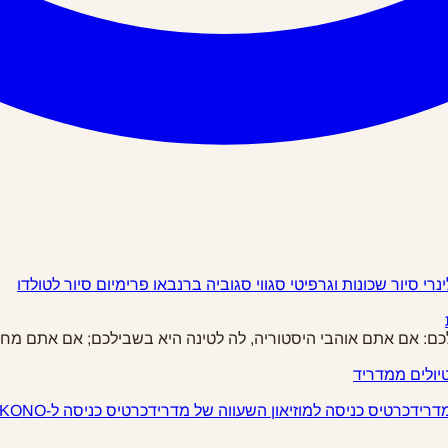
ינרי
סיור שכונות וגרפיטי
סגווי
סגוביה
ברנבאו פרימיום
סיור לטולדו
שלכם: אם אתם אוהבי היסטוריה, לה לטינה היא בשבילכם; אם אתם מחפש
יולים ממדריד
מדריד
כרטיס כניסה למוזיאון השעווה של מדריד
כרטיס כניסה ל-IKONO מדריד