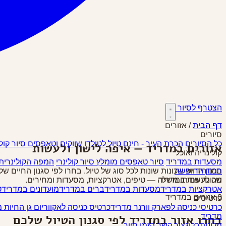
הצטרף לסיור
דף הבית
דף הבית
/
אזורים
סיורים
כל הסיורים
הכרת העיר - חינם
טיול לטולדו
שווקים וטאפסים
סיור קול
אזורים במדריד — איפה לישון ולעשות
קולינריה ואוכל
מסעדות במדריד
סיור טאפסים
מומלץ
סיור קולינרי
המפה הקולינרית
במדריד יש שכונות שונות לכל סוג של טיול. בחרו לפי סגנון החיים 
תכנון החופשה
שכונה עם תו משלה — טיפים, אטרקציות, מסעדות ומחירים.
מה לעשות במדריד
אטרקציות במדריד
מסעדות במדריד
ברים במדריד
מועדונים במדריד
ט
0 אזורים במדריד
כרטיסים
כרטיסי כניסה לפארק וורנר מדריד
כרטיס כניסה לאקווריום גן החיות 
בחרו אזור במדריד לפי סגנון הטיול שלכם
מדריד
מלונות
בלוג
צור קשר
הזמן סיור