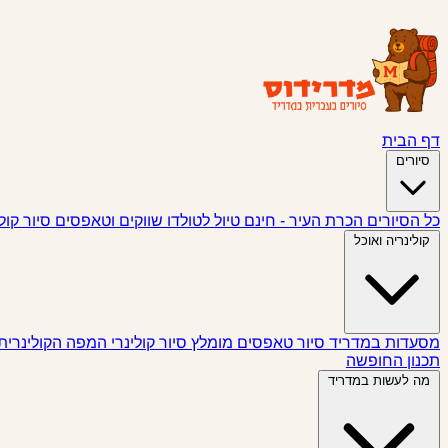
דף הבית
סיורים
כל הסיורים
הכרת העיר - חינם
טיול לטולדו
שווקים וטאפסים
סיור קול
קולינריה ואוכל
מסעדות במדריד
סיור טאפסים
מומלץ
סיור קולינרי
המפה הקולינרית
תכנון החופשה
מה לעשות במדריד