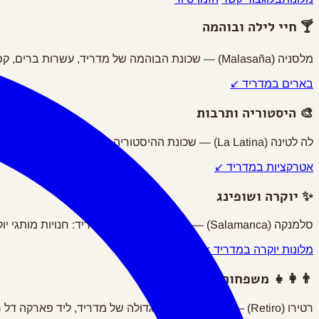
🍸 חיי לילה ובוהמה
מלסניה (Malasaña) — שכונת הבוהמה של מדריד, עשרות ברים, קפות ווינטג׳, מסעדות עם שולחנות ברחוב וחיי לילה תוססים. הלב הסוציאלי של העיר.
בארים במדריד ↙
🎨 היסטוריה ותרבות
לה לטינה (La Latina) — שכונת ההיסטוריה של מדריד: רחובות מרוצפים, פלאסה דה לה ויה, שוק אל רסטרו בסופ"ש וטאפאס אותנטיות. המקום האהוב על מדריליינים אמיתיים.
אטרקציות במדריד ↙
✨ יוקרה ושופינג
סלמנקה (Salamanca) — שכונת היוקרה של מדריד: חנויות מותגי יוקרה, מסעדות מישלן, רחוב סרנו ומלונות 5 כוכבים. הגרסה המדרילנית של השאנז אליזה.
מלונות יוקרה במדריד ↙
👨‍👩‍👧 משפחות ופארקים
רטירו (Retiro) — שכונת הפארק הגדולה של מדריד, ליד פארקה דל רטירו, מוזיאון הפראדו, מוזיאון רינה סופיה ופעילויות לילדים לאורך כל השנה.