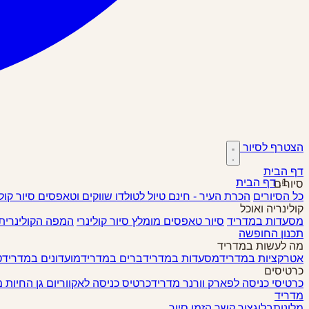
הצטרף לסיור
דף הבית
דף הבית
סיורים
כל הסיורים
הכרת העיר - חינם
טיול לטולדו
שווקים וטאפסים
סיור קול
קולינריה ואוכל
מסעדות במדריד
סיור טאפסים
מומלץ
סיור קולינרי
המפה הקולינרית
תכנון החופשה
מה לעשות במדריד
אטרקציות במדריד
מסעדות במדריד
ברים במדריד
מועדונים במדריד
ט
כרטיסים
כרטיסי כניסה לפארק וורנר מדריד
כרטיס כניסה לאקווריום גן החיות 
מדריד
מלונות
בלוג
צור קשר
הזמן סיור