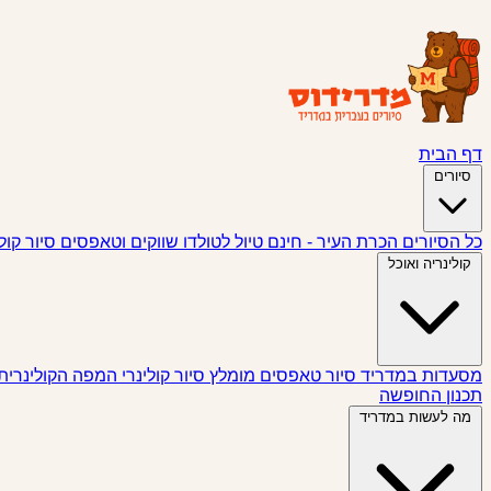
דף הבית
סיורים
כל הסיורים
הכרת העיר - חינם
טיול לטולדו
שווקים וטאפסים
סיור קול
קולינריה ואוכל
מסעדות במדריד
סיור טאפסים
מומלץ
סיור קולינרי
המפה הקולינרית
תכנון החופשה
מה לעשות במדריד