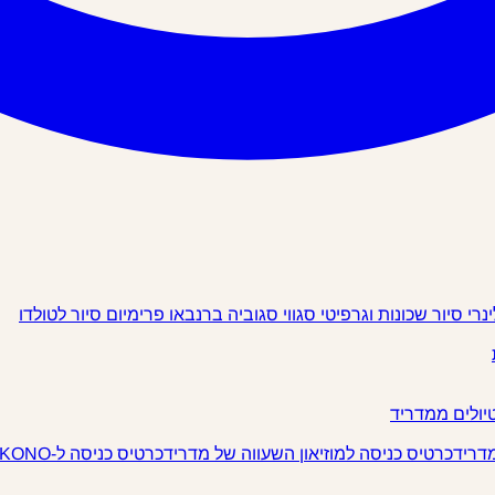
ינרי
סיור שכונות וגרפיטי
סגווי
סגוביה
ברנבאו פרימיום
סיור לטולדו
יולים ממדריד
מדריד
כרטיס כניסה למוזיאון השעווה של מדריד
כרטיס כניסה ל-IKONO מדריד