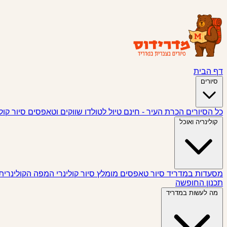
דף הבית
סיורים
כל הסיורים
הכרת העיר - חינם
טיול לטולדו
שווקים וטאפסים
סיור קול
קולינריה ואוכל
מסעדות במדריד
סיור טאפסים
מומלץ
סיור קולינרי
המפה הקולינרית
תכנון החופשה
מה לעשות במדריד