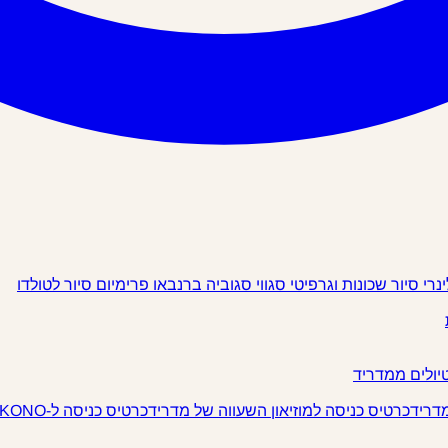
ינרי
סיור שכונות וגרפיטי
סגווי
סגוביה
ברנבאו פרימיום
סיור לטולדו
יולים ממדריד
מדריד
כרטיס כניסה למוזיאון השעווה של מדריד
כרטיס כניסה ל-IKONO מדריד