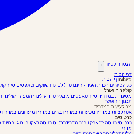
הצטרף לסיור
דף הבית
דף הבית
סיורים
כל הסיורים
הכרת העיר - חינם
טיול לטולדו
שווקים וטאפסים
סיור קול
קולינריה ואוכל
מסעדות במדריד
סיור טאפסים
מומלץ
סיור קולינרי
המפה הקולינרית
תכנון החופשה
מה לעשות במדריד
אטרקציות במדריד
מסעדות במדריד
ברים במדריד
מועדונים במדריד
ט
כרטיסים
כרטיסי כניסה לפארק וורנר מדריד
כרטיס כניסה לאקווריום גן החיות 
מדריד
מלונות
בלוג
צור קשר
הזמן סיור