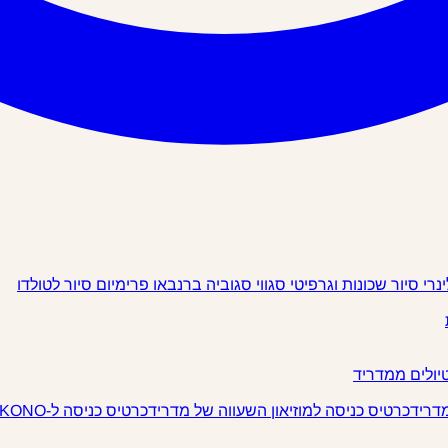
ינרי
סיור שכונות וגרפיטי
סגווי
סגוביה
ברנבאו פרימיום
סיור לטולדו
יולים ממדריד
מדריד
כרטיס כניסה למוזיאון השעווה של מדריד
כרטיס כניסה ל-IKONO מדריד