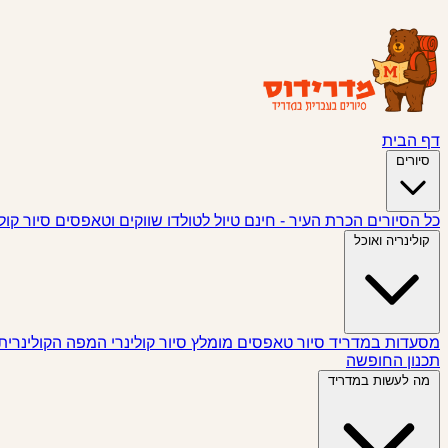
דף הבית
סיורים
כל הסיורים
הכרת העיר - חינם
טיול לטולדו
שווקים וטאפסים
סיור קול
קולינריה ואוכל
מסעדות במדריד
סיור טאפסים
מומלץ
סיור קולינרי
המפה הקולינרית
תכנון החופשה
מה לעשות במדריד