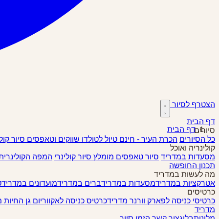
הצטרף לסיור
דף הבית
דף הבית
סיורים
כל הסיורים
הכרת העיר - חינם
טיול לטולדו
שווקים וטאפסים
סיור קול
קולינריה ואוכל
מסעדות במדריד
סיור טאפסים
מומלץ
סיור קולינרי
המפה הקולינרית
תכנון החופשה
מה לעשות במדריד
אטרקציות במדריד
מסעדות במדריד
ברים במדריד
מועדונים במדריד
ט
כרטיסים
כרטיסי כניסה לפארק וורנר מדריד
כרטיס כניסה לאקווריום גן החיות 
מדריד
מלונות
בלוג
צור קשר
הזמן סיור