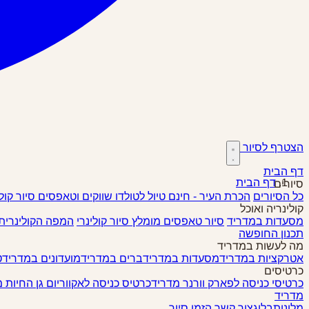
הצטרף לסיור
דף הבית
דף הבית
סיורים
כל הסיורים
הכרת העיר - חינם
טיול לטולדו
שווקים וטאפסים
סיור קול
קולינריה ואוכל
מסעדות במדריד
סיור טאפסים
מומלץ
סיור קולינרי
המפה הקולינרית
תכנון החופשה
מה לעשות במדריד
אטרקציות במדריד
מסעדות במדריד
ברים במדריד
מועדונים במדריד
ט
כרטיסים
כרטיסי כניסה לפארק וורנר מדריד
כרטיס כניסה לאקווריום גן החיות 
מדריד
מלונות
בלוג
צור קשר
הזמן סיור