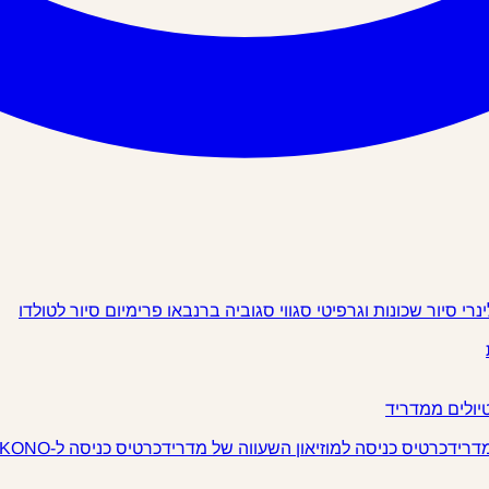
ינרי
סיור שכונות וגרפיטי
סגווי
סגוביה
ברנבאו פרימיום
סיור לטולדו
יולים ממדריד
מדריד
כרטיס כניסה למוזיאון השעווה של מדריד
כרטיס כניסה ל-IKONO מדריד