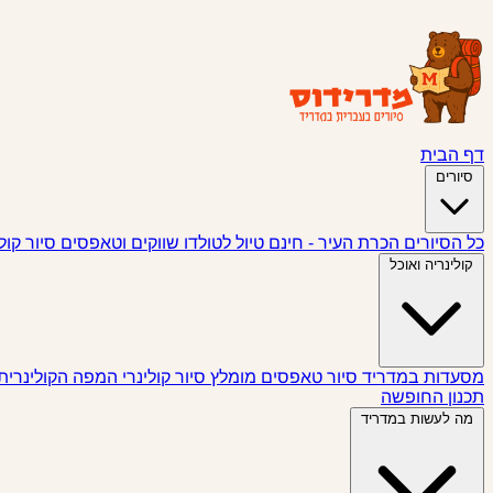
דף הבית
סיורים
כל הסיורים
הכרת העיר - חינם
טיול לטולדו
שווקים וטאפסים
סיור קול
קולינריה ואוכל
מסעדות במדריד
סיור טאפסים
מומלץ
סיור קולינרי
המפה הקולינרית
תכנון החופשה
מה לעשות במדריד