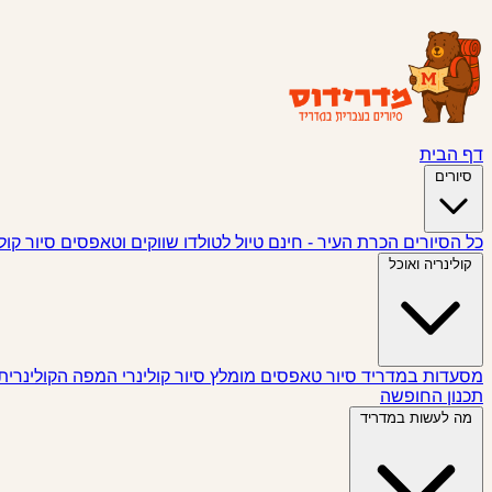
דף הבית
סיורים
כל הסיורים
הכרת העיר - חינם
טיול לטולדו
שווקים וטאפסים
סיור קול
קולינריה ואוכל
מסעדות במדריד
סיור טאפסים
מומלץ
סיור קולינרי
המפה הקולינרית
תכנון החופשה
מה לעשות במדריד