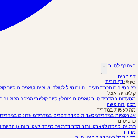
הצטרף לסיור
דף הבית
דף הבית
סיורים
כל הסיורים
הכרת העיר - חינם
טיול לטולדו
שווקים וטאפסים
סיור קול
קולינריה ואוכל
מסעדות במדריד
סיור טאפסים
מומלץ
סיור קולינרי
המפה הקולינרית
תכנון החופשה
מה לעשות במדריד
אטרקציות במדריד
מסעדות במדריד
ברים במדריד
מועדונים במדריד
ט
כרטיסים
כרטיסי כניסה לפארק וורנר מדריד
כרטיס כניסה לאקווריום גן החיות 
מדריד
מלונות
בלוג
צור קשר
הזמן סיור