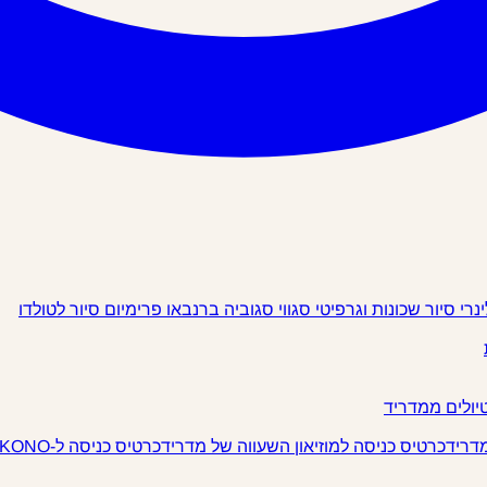
ינרי
סיור שכונות וגרפיטי
סגווי
סגוביה
ברנבאו פרימיום
סיור לטולדו
יולים ממדריד
מדריד
כרטיס כניסה למוזיאון השעווה של מדריד
כרטיס כניסה ל-IKONO מדריד