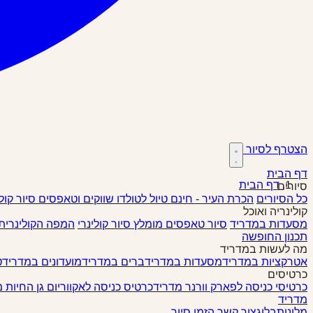
הצטרף לסיור
דף הבית
דף הבית
סיורים
כל הסיורים
הכרת העיר - חינם
טיול לטולדו
שווקים וטאפסים
סיור קול
קולינריה ואוכל
מסעדות במדריד
סיור טאפסים
מומלץ
סיור קולינרי
המפה הקולינרית
תכנון החופשה
מה לעשות במדריד
אטרקציות במדריד
מסעדות במדריד
ברים במדריד
מועדונים במדריד
ט
כרטיסים
כרטיסי כניסה לפארק וורנר מדריד
כרטיס כניסה לאקווריום גן החיות 
מדריד
מלונות
בלוג
צור קשר
הזמן סיור