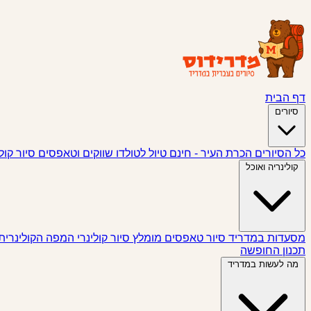
דף הבית
סיורים
כל הסיורים
הכרת העיר - חינם
טיול לטולדו
שווקים וטאפסים
סיור קול
קולינריה ואוכל
מסעדות במדריד
סיור טאפסים
מומלץ
סיור קולינרי
המפה הקולינרית
תכנון החופשה
מה לעשות במדריד