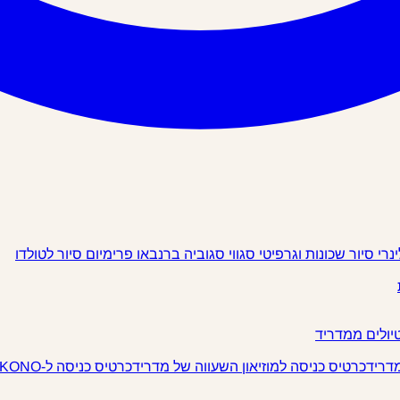
ינרי
סיור שכונות וגרפיטי
סגווי
סגוביה
ברנבאו פרימיום
סיור לטולדו
יולים ממדריד
מדריד
כרטיס כניסה למוזיאון השעווה של מדריד
כרטיס כניסה ל-IKONO מדריד