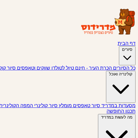
דף הבית
סיורים
כל הסיורים
הכרת העיר - חינם
טיול לטולדו
שווקים וטאפסים
סיור קול
קולינריה ואוכל
מסעדות במדריד
סיור טאפסים
מומלץ
סיור קולינרי
המפה הקולינרית
תכנון החופשה
מה לעשות במדריד