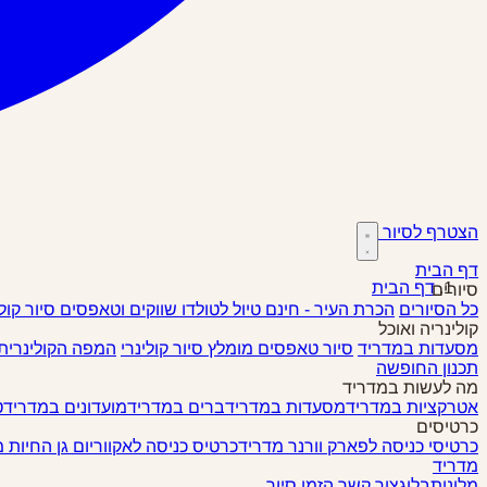
הצטרף לסיור
דף הבית
דף הבית
סיורים
כל הסיורים
הכרת העיר - חינם
טיול לטולדו
שווקים וטאפסים
סיור קול
קולינריה ואוכל
מסעדות במדריד
סיור טאפסים
מומלץ
סיור קולינרי
המפה הקולינרית
תכנון החופשה
מה לעשות במדריד
אטרקציות במדריד
מסעדות במדריד
ברים במדריד
מועדונים במדריד
ט
כרטיסים
כרטיסי כניסה לפארק וורנר מדריד
כרטיס כניסה לאקווריום גן החיות 
מדריד
מלונות
בלוג
צור קשר
הזמן סיור