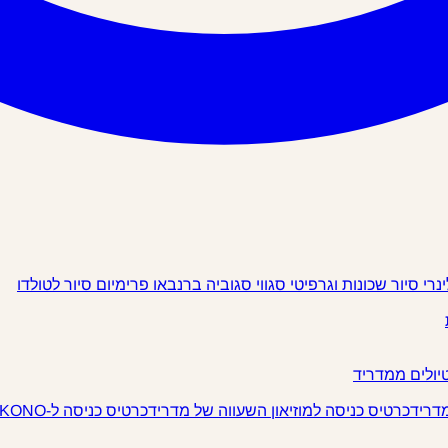
ינרי
סיור שכונות וגרפיטי
סגווי
סגוביה
ברנבאו פרימיום
סיור לטולדו
יולים ממדריד
מדריד
כרטיס כניסה למוזיאון השעווה של מדריד
כרטיס כניסה ל-IKONO מדריד