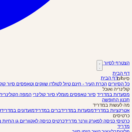
הצטרף לסיור
דף הבית
דף הבית
סיורים
כל הסיורים
הכרת העיר - חינם
טיול לטולדו
שווקים וטאפסים
סיור קול
קולינריה ואוכל
מסעדות במדריד
סיור טאפסים
מומלץ
סיור קולינרי
המפה הקולינרית
תכנון החופשה
מה לעשות במדריד
אטרקציות במדריד
מסעדות במדריד
ברים במדריד
מועדונים במדריד
ט
כרטיסים
כרטיסי כניסה לפארק וורנר מדריד
כרטיס כניסה לאקווריום גן החיות 
מדריד
מלונות
בלוג
צור קשר
הזמן סיור