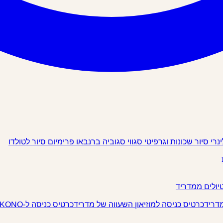
ינרי
סיור שכונות וגרפיטי
סגווי
סגוביה
ברנבאו פרימיום
סיור לטולדו
יולים ממדריד
מדריד
כרטיס כניסה למוזיאון השעווה של מדריד
כרטיס כניסה ל-IKONO מדריד