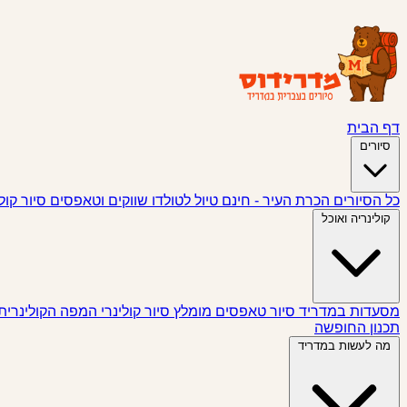
דף הבית
סיורים
כל הסיורים
הכרת העיר - חינם
טיול לטולדו
שווקים וטאפסים
סיור קול
קולינריה ואוכל
מסעדות במדריד
סיור טאפסים
מומלץ
סיור קולינרי
המפה הקולינרית
תכנון החופשה
מה לעשות במדריד