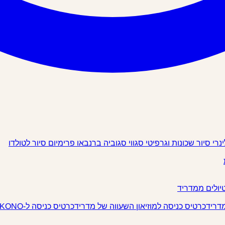
ינרי
סיור שכונות וגרפיטי
סגווי
סגוביה
ברנבאו פרימיום
סיור לטולדו
יולים ממדריד
מדריד
כרטיס כניסה למוזיאון השעווה של מדריד
כרטיס כניסה ל-IKONO מדריד