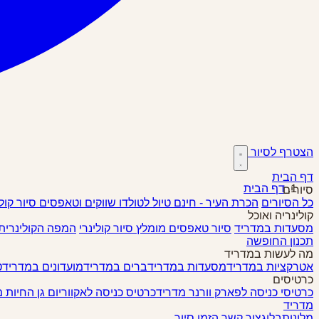
הצטרף לסיור
דף הבית
דף הבית
סיורים
כל הסיורים
הכרת העיר - חינם
טיול לטולדו
שווקים וטאפסים
סיור קול
קולינריה ואוכל
מסעדות במדריד
סיור טאפסים
מומלץ
סיור קולינרי
המפה הקולינרית
תכנון החופשה
מה לעשות במדריד
אטרקציות במדריד
מסעדות במדריד
ברים במדריד
מועדונים במדריד
ט
כרטיסים
כרטיסי כניסה לפארק וורנר מדריד
כרטיס כניסה לאקווריום גן החיות 
מדריד
מלונות
בלוג
צור קשר
הזמן סיור