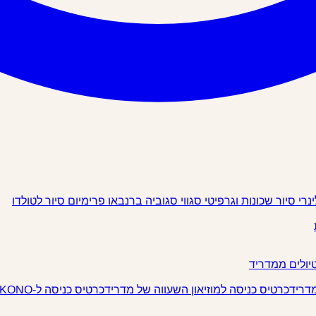
ינרי
סיור שכונות וגרפיטי
סגווי
סגוביה
ברנבאו פרימיום
סיור לטולדו
יולים ממדריד
מדריד
כרטיס כניסה למוזיאון השעווה של מדריד
כרטיס כניסה ל-IKONO מדריד