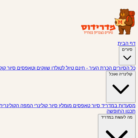
דף הבית
סיורים
כל הסיורים
הכרת העיר - חינם
טיול לטולדו
שווקים וטאפסים
סיור קול
קולינריה ואוכל
מסעדות במדריד
סיור טאפסים
מומלץ
סיור קולינרי
המפה הקולינרית
תכנון החופשה
מה לעשות במדריד