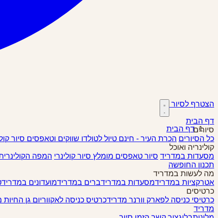
הצטרף לסיור
דף הבית
דף הבית
סיורים
כל הסיורים
הכרת העיר - חינם
טיול לטולדו
שווקים וטאפסים
סיור קול
קולינריה ואוכל
מסעדות במדריד
סיור טאפסים
מומלץ
סיור קולינרי
המפה הקולינרית
תכנון החופשה
מה לעשות במדריד
אטרקציות במדריד
מסעדות במדריד
ברים במדריד
מועדונים במדריד
ט
כרטיסים
כרטיסי כניסה לפארק וורנר מדריד
כרטיס כניסה לאקווריום גן החיות 
מדריד
מלונות
בלוג
צור קשר
הזמן סיור