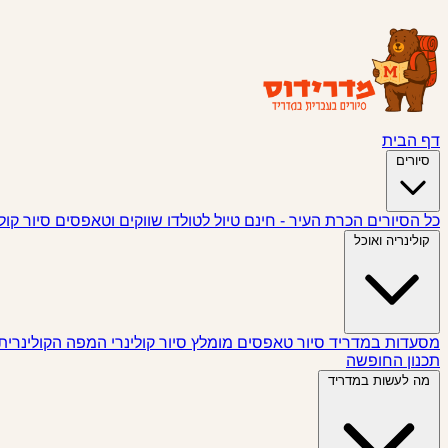
דף הבית
סיורים
כל הסיורים
הכרת העיר - חינם
טיול לטולדו
שווקים וטאפסים
סיור קול
קולינריה ואוכל
מסעדות במדריד
סיור טאפסים
מומלץ
סיור קולינרי
המפה הקולינרית
תכנון החופשה
מה לעשות במדריד