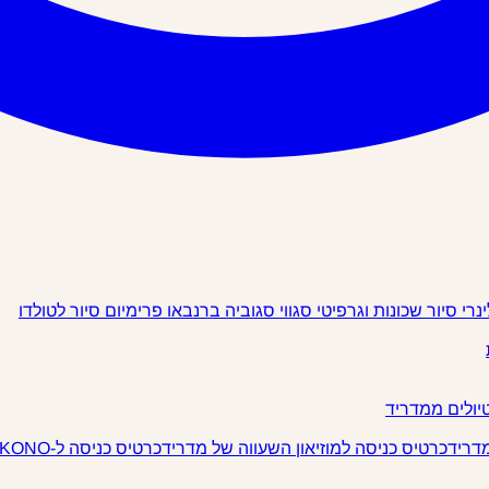
ינרי
סיור שכונות וגרפיטי
סגווי
סגוביה
ברנבאו פרימיום
סיור לטולדו
יולים ממדריד
מדריד
כרטיס כניסה למוזיאון השעווה של מדריד
כרטיס כניסה ל-IKONO מדריד