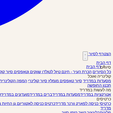
הצטרף לסיור
דף הבית
דף הבית
סיורים
כל הסיורים
הכרת העיר - חינם
טיול לטולדו
שווקים וטאפסים
סיור קול
קולינריה ואוכל
מסעדות במדריד
סיור טאפסים
מומלץ
סיור קולינרי
המפה הקולינרית
תכנון החופשה
מה לעשות במדריד
אטרקציות במדריד
מסעדות במדריד
ברים במדריד
מועדונים במדריד
ט
כרטיסים
כרטיסי כניסה לפארק וורנר מדריד
כרטיס כניסה לאקווריום גן החיות 
מדריד
מלונות
בלוג
צור קשר
הזמן סיור