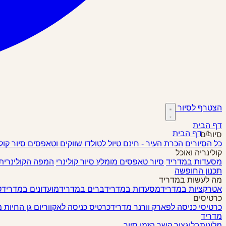
הצטרף לסיור
דף הבית
דף הבית
סיורים
כל הסיורים
הכרת העיר - חינם
טיול לטולדו
שווקים וטאפסים
סיור קול
קולינריה ואוכל
מסעדות במדריד
סיור טאפסים
מומלץ
סיור קולינרי
המפה הקולינרית
תכנון החופשה
מה לעשות במדריד
אטרקציות במדריד
מסעדות במדריד
ברים במדריד
מועדונים במדריד
ט
כרטיסים
כרטיסי כניסה לפארק וורנר מדריד
כרטיס כניסה לאקווריום גן החיות 
מדריד
מלונות
בלוג
צור קשר
הזמן סיור