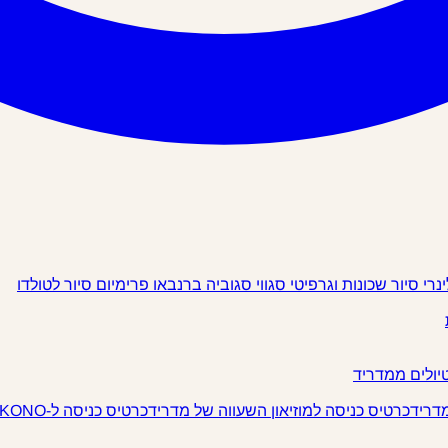
ינרי
סיור שכונות וגרפיטי
סגווי
סגוביה
ברנבאו פרימיום
סיור לטולדו
יולים ממדריד
מדריד
כרטיס כניסה למוזיאון השעווה של מדריד
כרטיס כניסה ל-IKONO מדריד