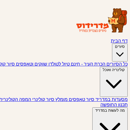
דף הבית
סיורים
כל הסיורים
הכרת העיר - חינם
טיול לטולדו
שווקים וטאפסים
סיור קול
קולינריה ואוכל
מסעדות במדריד
סיור טאפסים
מומלץ
סיור קולינרי
המפה הקולינרית
תכנון החופשה
מה לעשות במדריד