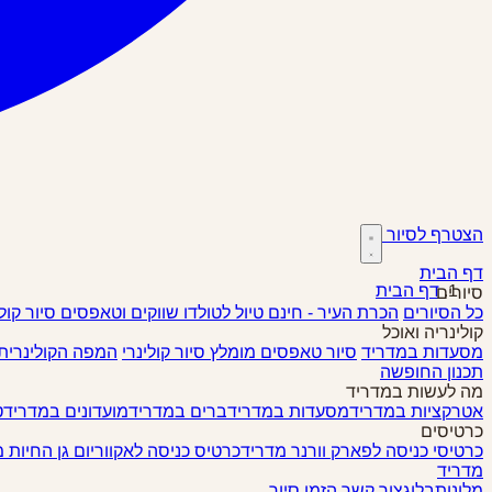
הצטרף לסיור
דף הבית
דף הבית
סיורים
כל הסיורים
הכרת העיר - חינם
טיול לטולדו
שווקים וטאפסים
סיור קול
קולינריה ואוכל
מסעדות במדריד
סיור טאפסים
מומלץ
סיור קולינרי
המפה הקולינרית
תכנון החופשה
מה לעשות במדריד
אטרקציות במדריד
מסעדות במדריד
ברים במדריד
מועדונים במדריד
ט
כרטיסים
כרטיסי כניסה לפארק וורנר מדריד
כרטיס כניסה לאקווריום גן החיות 
מדריד
מלונות
בלוג
צור קשר
הזמן סיור