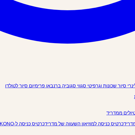
ינרי
סיור שכונות וגרפיטי
סגווי
סגוביה
ברנבאו פרימיום
סיור לטולדו
יולים ממדריד
מדריד
כרטיס כניסה למוזיאון השעווה של מדריד
כרטיס כניסה ל-IKONO מדריד