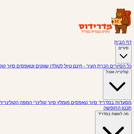
דף הבית
סיורים
כל הסיורים
הכרת העיר - חינם
טיול לטולדו
שווקים וטאפסים
סיור קול
קולינריה ואוכל
מסעדות במדריד
סיור טאפסים
מומלץ
סיור קולינרי
המפה הקולינרית
תכנון החופשה
מה לעשות במדריד