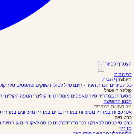
הצטרף לסיור
דף הבית
דף הבית
סיורים
כל הסיורים
הכרת העיר - חינם
טיול לטולדו
שווקים וטאפסים
סיור קול
קולינריה ואוכל
מסעדות במדריד
סיור טאפסים
מומלץ
סיור קולינרי
המפה הקולינרית
תכנון החופשה
מה לעשות במדריד
אטרקציות במדריד
מסעדות במדריד
ברים במדריד
מועדונים במדריד
ט
כרטיסים
כרטיסי כניסה לפארק וורנר מדריד
כרטיס כניסה לאקווריום גן החיות 
מדריד
מלונות
בלוג
צור קשר
הזמן סיור