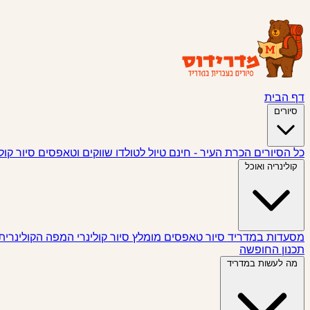
דף הבית
סיורים
כל הסיורים
הכרת העיר - חינם
טיול לטולדו
שווקים וטאפסים
סיור קול
קולינריה ואוכל
מסעדות במדריד
סיור טאפסים
מומלץ
סיור קולינרי
המפה הקולינרית
תכנון החופשה
מה לעשות במדריד