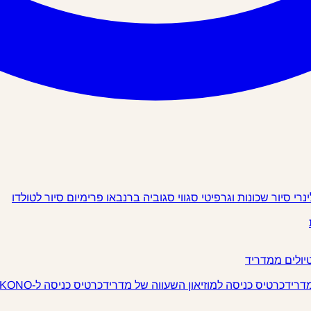
ינרי
סיור שכונות וגרפיטי
סגווי
סגוביה
ברנבאו פרימיום
סיור לטולדו
יולים ממדריד
מדריד
כרטיס כניסה למוזיאון השעווה של מדריד
כרטיס כניסה ל-IKONO מדריד