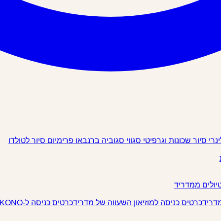
ינרי
סיור שכונות וגרפיטי
סגווי
סגוביה
ברנבאו פרימיום
סיור לטולדו
יולים ממדריד
מדריד
כרטיס כניסה למוזיאון השעווה של מדריד
כרטיס כניסה ל-IKONO מדריד