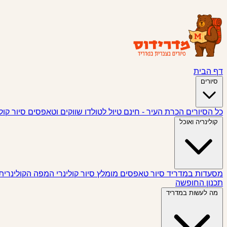
דף הבית
סיורים
כל הסיורים
הכרת העיר - חינם
טיול לטולדו
שווקים וטאפסים
סיור קול
קולינריה ואוכל
מסעדות במדריד
סיור טאפסים
מומלץ
סיור קולינרי
המפה הקולינרית
תכנון החופשה
מה לעשות במדריד