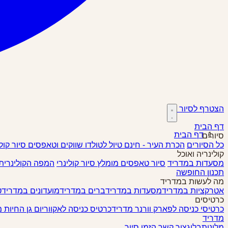
הצטרף לסיור
דף הבית
דף הבית
סיורים
כל הסיורים
הכרת העיר - חינם
טיול לטולדו
שווקים וטאפסים
סיור קול
קולינריה ואוכל
מסעדות במדריד
סיור טאפסים
מומלץ
סיור קולינרי
המפה הקולינרית
תכנון החופשה
מה לעשות במדריד
אטרקציות במדריד
מסעדות במדריד
ברים במדריד
מועדונים במדריד
ט
כרטיסים
כרטיסי כניסה לפארק וורנר מדריד
כרטיס כניסה לאקווריום גן החיות 
מדריד
מלונות
בלוג
צור קשר
הזמן סיור